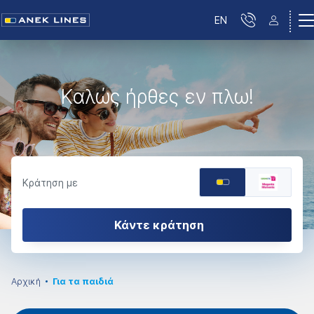
EN
Καλώς ήρθες εν πλω!
Κράτηση με
Κάντε κράτηση
Αρχική
Για τα παιδιά