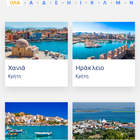
ΟΛΑ
Α
Δ
Ε
Η
Ι
Κ
Λ
Μ
Ν
Χανιά
Ηράκλειο
Κρήτη
Κρήτη