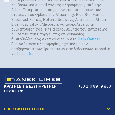
λαμβάνω μέσω email γενικές πληροφορίες από την
Attica Group για τις υπηρεσίες και προσφορές των
εταιριών του Ομίλου της Attica (πχ. Blue Star Ferries,
Superfast Ferries, Hellenic Seaways, Anek Lines, Attica
Blue Hospitality). Μπορείτε να ανακαλέσετε τη
συγκατάθεσή σας, είτε ακολουθώντας τον αντίστοιχο
σύνδεσμο που υπάρχει στις επικοινωνίες
ή
υποβάλλοντας σχετικό αίτημα στο
Help
Center
.
Περισσότερες πληροφορίες σχετικά με την
επεξεργασία των Προσωπικών σας δεδομένων μπορείτε
να δείτε
εδώ
.
ΚΡΑΤΗΣΕΙΣ & ΕΞΥΠΗΡΕΤΗΣΗ
+30 210 89 19 800
ΠΕΛΑΤΩΝ:
ΕΠΙΣΚΕΦΤΕΙΤΕ ΕΠΙΣΗΣ