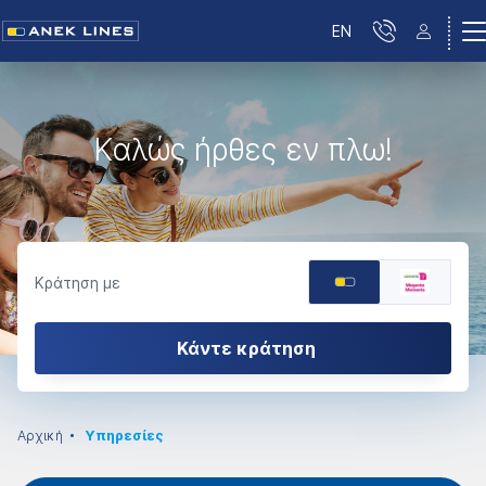
EN
Καλώς ήρθες εν πλω!
Κράτηση με
Κάντε κράτηση
Αρχική
Υπηρεσίες