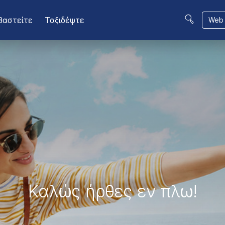
βαστείτε
Ταξιδέψτε
Web 
Καλώς ήρθες εν πλω!