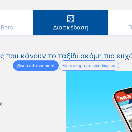
 Bars
Διασκέδαση
Γ
ς που κάνουν το ταξίδι ακόμη πιο ευχ
@sea infotainment
Κατάστημα με είδη δώρων
ω