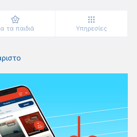
ια τα παιδιά
Υπηρεσίες
άριστο