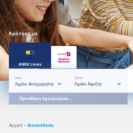
Κράτηση με
ANEK Lines
Από:
Προς:
Προσθήκη προορισμού...
Αρχική
Διασκέδαση