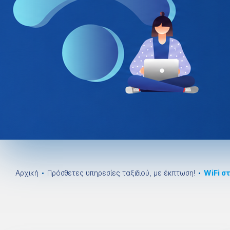
Αρχική
Πρόσθετες υπηρεσίες ταξιδιού, με έκπτωση!
WiFi σ