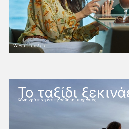
WiFi στο πλοίο
Το ταξίδι ξεκινάε
Κάνε κράτηση και πρόσθεσε υπηρεσίες