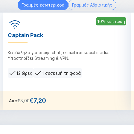
Γραμμές εσωτερικού
Γραμμές Αδριατικής
10% έκπτωση
Captain Pack
Κατάλληλο για σερφ, chat, e-mail και social media.
Υποστηρίζει Streaming & VPN.
12 ώρες
1 συσκευή τη φορά
€7,20
Από
€8,00