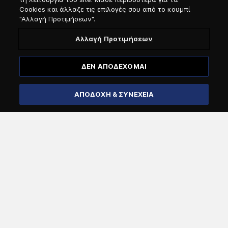
Cookies και άλλαξε τις επιλογές σου από το κουμπί
Εγγραφή στο Νewsletter
"Αλλαγή Προτιμήσεων".
Αλλαγή Προτιμήσεων
Προσφώνηση
ΔΕΝ ΑΠΟΔΕΧΟΜΑΙ
Επιλογή γλώσσας
ΑΠΟΔΟΧΗ & ΣΥΝΕΧΕΙΑ
Εγγραφή
Επιβεβαιώνω ότι είμαι άνω των 18 ετών και θέλω να
λαμβάνω μέσω email γενικές πληροφορίες από την
Attica Group για τις υπηρεσίες και προσφορές των