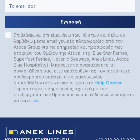
Εγγραφή
Επιβεβαιώνω ότι είμαι άνω των 18 ετών και θέλω να
λαμβάνω μέσω email γενικές πληροφορίες από την
Attica Group για τις υπηρεσίες και προσφορές των
εταιριών του Ομίλου της Attica (πχ. Blue Star Ferries,
Superfast Ferries, Hellenic Seaways, Anek Lines, Attica
Blue Hospitality). Μπορείτε να ανακαλέσετε τη
συγκατάθεσή σας, είτε ακολουθώντας τον αντίστοιχο
σύνδεσμο που υπάρχει στις επικοινωνίες
ή
υποβάλλοντας σχετικό αίτημα στο
Help
Center
.
Περισσότερες πληροφορίες σχετικά με την
επεξεργασία των Προσωπικών σας δεδομένων μπορείτε
να δείτε
εδώ
.