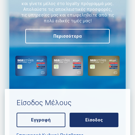
και γίνετε μέλος στο loyalty πρόγραμμά μας.
Aπολαύστε τις αποκλειστικές προσφορές,
τις υπηρεσίες μας και επωφεληθείτε από τις
πολύ ειδικές τιμές μας!
Περισσότερα
Είσοδος Μέλους
Εγγραφή
Είσοδος