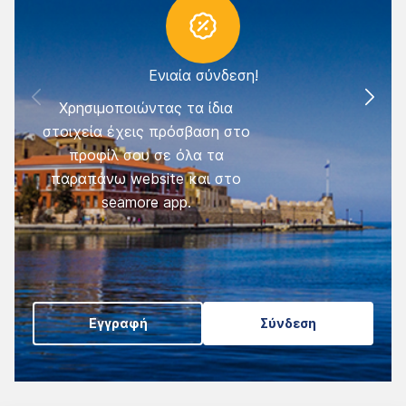
Ενιαία σύνδεση!
Χρησιμοποιώντας τα ίδια
στοιχεία έχεις πρόσβαση στο
σ
προφίλ σου σε όλα τα
όχ
παραπάνω website και στο
εά
seamore app.
αυ
ώστ
Εγγραφή
Σύνδεση