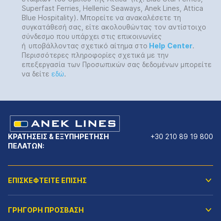
Superfast Ferries, Hellenic Seaways, Anek Lines, Attica
Blue Hospitality). Μπορείτε να ανακαλέσετε τη
συγκατάθεσή σας, είτε ακολουθώντας τον αντίστοιχο
σύνδεσμο που υπάρχει στις επικοινωνίες
ή
υποβάλλοντας σχετικό αίτημα στο
Help
Center
.
Περισσότερες πληροφορίες σχετικά με την
επεξεργασία των Προσωπικών σας δεδομένων μπορείτε
να δείτε
εδώ
.
ΚΡΑΤΗΣΕΙΣ & ΕΞΥΠΗΡΕΤΗΣΗ
+30 210 89 19 800
ΠΕΛΑΤΩΝ:
ΕΠΙΣΚΕΦΤΕΙΤΕ ΕΠΙΣΗΣ
ΓΡΗΓΟΡΗ ΠΡΟΣΒΑΣΗ