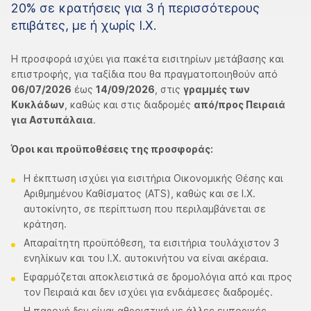
20% σε κρατήσεις για 3 ή περισσότερους
επιβάτες, με ή χωρίς Ι.Χ.
Η προσφορά ισχύει για πακέτα εισιτηρίων μετάβασης και
επιστροφής, για ταξίδια που θα πραγματοποιηθούν από
06/07/2026
έως
14/09/2026
, στις
γραμμές των
Κυκλάδων
, καθώς και στις διαδρομές
από/προς Πειραιά
για Αστυπάλαια
.
Όροι και προϋποθέσεις της προσφοράς:
Η έκπτωση ισχύει για εισιτήρια Οικονομικής Θέσης και
Αριθμημένου Καθίσματος (ATS), καθώς και σε Ι.Χ.
αυτοκίνητο, σε περίπτωση που περιλαμβάνεται σε
κράτηση.
Απαραίτητη προϋπόθεση, τα εισιτήρια τουλάχιστον 3
ενηλίκων και του Ι.Χ. αυτοκινήτου να είναι ακέραια.
Εφαρμόζεται αποκλειστικά σε δρομολόγια από και προς
τον Πειραιά και δεν ισχύει για ενδιάμεσες διαδρομές.
Η παροχή δεν είναι αθροιστική με άλλες εμπορικές