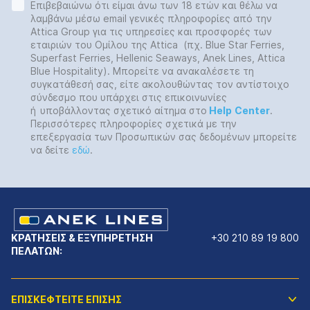
Επιβεβαιώνω ότι είμαι άνω των 18 ετών και θέλω να
λαμβάνω μέσω email γενικές πληροφορίες από την
Attica Group για τις υπηρεσίες και προσφορές των
εταιριών του Ομίλου της Attica (πχ. Blue Star Ferries,
Superfast Ferries, Hellenic Seaways, Anek Lines, Attica
Blue Hospitality). Μπορείτε να ανακαλέσετε τη
συγκατάθεσή σας, είτε ακολουθώντας τον αντίστοιχο
σύνδεσμο που υπάρχει στις επικοινωνίες
ή
υποβάλλοντας σχετικό αίτημα στο
Help
Center
.
Περισσότερες πληροφορίες σχετικά με την
επεξεργασία των Προσωπικών σας δεδομένων μπορείτε
να δείτε
εδώ
.
ΚΡΑΤΗΣΕΙΣ & ΕΞΥΠΗΡΕΤΗΣΗ
+30 210 89 19 800
ΠΕΛΑΤΩΝ:
ΕΠΙΣΚΕΦΤΕΙΤΕ ΕΠΙΣΗΣ