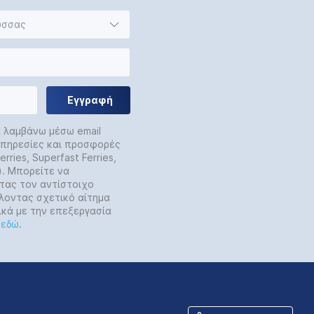
ώσσας
Εγγραφή
α λαμβάνω μέσω email
 υπηρεσίες και προσφορές
rries, Superfast Ferries,
y). Μπορείτε να
τας τον αντίστοιχο
λοντας σχετικό αίτημα
ικά με την επεξεργασία
ε
εδώ
.