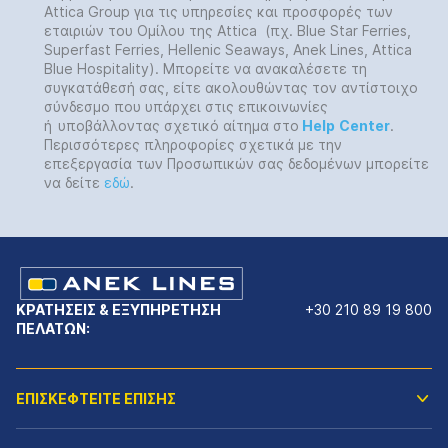
Attica Group για τις υπηρεσίες και προσφορές των
εταιριών του Ομίλου της Attica (πχ. Blue Star Ferries,
Superfast Ferries, Hellenic Seaways, Anek Lines, Attica
Blue Hospitality). Μπορείτε να ανακαλέσετε τη
συγκατάθεσή σας, είτε ακολουθώντας τον αντίστοιχο
σύνδεσμο που υπάρχει στις επικοινωνίες
ή
υποβάλλοντας σχετικό αίτημα στο
Help
Center
.
Περισσότερες πληροφορίες σχετικά με την
επεξεργασία των Προσωπικών σας δεδομένων μπορείτε
να δείτε
εδώ
.
ΚΡΑΤΗΣΕΙΣ & ΕΞΥΠΗΡΕΤΗΣΗ
+30 210 89 19 800
ΠΕΛΑΤΩΝ:
ΕΠΙΣΚΕΦΤΕΙΤΕ ΕΠΙΣΗΣ