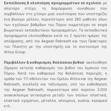
Εκπαίδευση & υλοποίηση προγραμμάτων σε σχολεία
: με
απώτερο στόχο, τη διαμόρφωση συνηθειών που
συμβάλλουν στο χτίσιμο μιας κουλτούρας που υποστηρίζει
ένα βιώσιμο μέλλον, περισσότεροι από 280 μαθητές όλων
των σχολικών βαθμίδων του Πόρου συμμετείχαν σε σειρά
βιωματικών εκπαιδευτικών προγραμμάτων. Τα εκπαιδευτικά
προγράμματα υλοποιήθηκαν κατά τις 2 πρώτες ημέρες της
απόΔρασης, από την Aegean Rebreath και τους Πράκτορες
του Πλανήτη με την υποστήριξη και το συντονισμό της
Αttica Group.
Περιβάλλον & καθαρισμός θαλάσσιου βυθού
: ακολούθησε
2ήμερος εκτενής καθαρισμός του βυθού του λιμανιού του
Πόρου. Κατά τον καθαρισμό της θαλάσσιας περιοχής, η
ομάδα των 111 εθελοντών του Ομίλου Attica και της Aegean
Rebreath, συνέλεξε και ταξινόμησε, υπό την καθοδήγηση
της Aegean Rebreath, περισσότερα από περίπου 3.000
ανακυκλώσιμα αντικείμενα μεταξύ των οποίων πλαστικά,
ελαστικά οχημάτων, μέταλλα, αλουμίνια, γυαλιά, κεραμικά
κτλ.