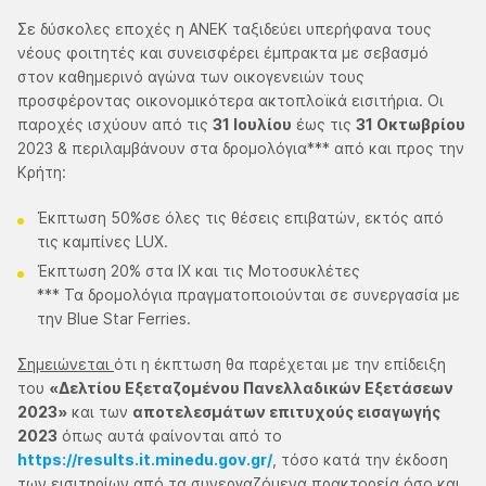
Σε δύσκολες εποχές η ΑΝΕΚ ταξιδεύει υπερήφανα τους
νέους φοιτητές και συνεισφέρει έμπρακτα με σεβασμό
στον καθημερινό αγώνα των οικογενειών τους
προσφέροντας οικονομικότερα ακτοπλοϊκά εισιτήρια. Οι
παροχές ισχύουν από τις
31 Ιουλίου
έως τις
31 Οκτωβρίου
2023 & περιλαμβάνουν στα δρομολόγια*** από και προς την
Κρήτη:
Έκπτωση 50%σε όλες τις θέσεις επιβατών, εκτός από
τις καμπίνες LUX.
Έκπτωση 20% στα ΙΧ και τις Μοτοσυκλέτες
*** Τα δρομολόγια πραγματοποιούνται σε συνεργασία με
την Blue Star Ferries.
Σημειώνεται
ότι η έκπτωση θα παρέχεται με την επίδειξη
του
«Δελτίου Εξεταζομένου Πανελλαδικών Εξετάσεων
2023»
και των
αποτελεσμάτων επιτυχούς εισαγωγής
2023
όπως αυτά φαίνονται από το
https://results.it.minedu.gov.gr/
, τόσο κατά την έκδοση
των εισιτηρίων από τα συνεργαζόμενα πρακτορεία όσο και