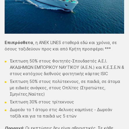
Επιπρόσθετα
, η ΑΝΕΚ LINES σταθερά εδώ και χρόνια, σε
όσους ταξιδεύουν προς και από Κρήτη προσφέρει ***
Έκπτωση 50% στους Φοιτητές-Σπουδαστές Α.Ε.Ι.
ΑΚΑΔΗΜΙΩΝ ΕΜΠΟΡΙΚΟΥ ΝΑΥΤΙΚΟΥ (Α.Ε.Ν.) και Κ.Ε.Σ.Ε.Ν &
στους κατόχους διεθνούς φοιτητικής κάρτας ISIC
Έκπτωση 50% στους πολύτεκνους, σε παιδιά, σε άτομα
με ειδικές ανάγκες, στους Οπλίτες (Στρατιώτες,
Σμηνίτες,Ναύτες)
Έκπτωση 30% στους τρίτεκνους
Δωρεάν το 1 άτομο στις 4κλινες καμπίνες - Δωρεάν
ταξίδι και για τα παιδιά ως 5 ετών
Προσοχή
: Οι εκπτώσεις δεν είναι αθροιστικές. Σε κάθε