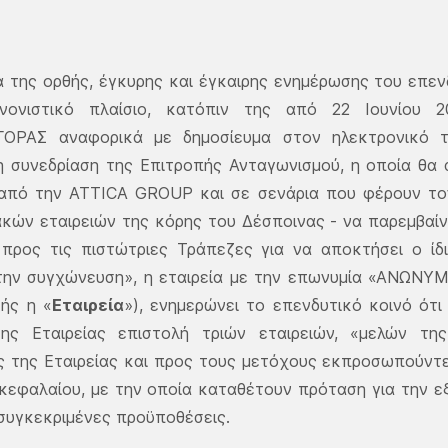
α της ορθής, έγκυρης και έγκαιρης ενημέρωσης του επε
νονιστικό πλαίσιο, κατόπιν της από 22 Ιουνίου
ΟΡΑΣ αναφορικά με δημοσίευμα στον ηλεκτρονικό τ
νη συνεδρίαση της Επιτροπής Ανταγωνισμού, η οποία θ
από την ATTICA GROUP και σε σενάρια που φέρουν το
κών εταιρειών της κόρης του Δέσποινας - να παρεμβαίν
προς τις πιστώτριες Τράπεζες για να αποκτήσει ο ίδ
 την συγχώνευση», η εταιρεία με την επωνυμία «ΑΝΩ
ξής η «
Εταιρεία
»), ενημερώνει το επενδυτικό κοινό ότι
της Εταιρείας επιστολή τριών εταιρειών, «μελών τη
ς της Εταιρείας και προς τους μετόχους εκπροσωπούντ
κεφαλαίου, με την οποία καταθέτουν πρόταση για την ε
συγκεκριμένες προϋποθέσεις.