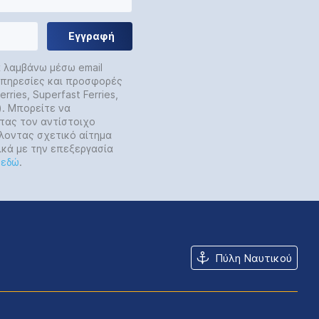
Εγγραφή
α λαμβάνω μέσω email
 υπηρεσίες και προσφορές
rries, Superfast Ferries,
y). Μπορείτε να
τας τον αντίστοιχο
λοντας σχετικό αίτημα
ικά με την επεξεργασία
ε
εδώ
.
Πύλη Ναυτικού