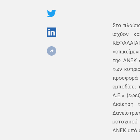
Στα πλαίσι
ισχύον κα
ΚΕΦΑΛΑΙΑΓ
«επικείμε
της ΑΝΕΚ 
των κυπρια
προσφορά 
εμποδίσει
Α.Ε.» (εφε
Διοίκηση 
Δανείστριε
μετοχικού 
ΑΝΕΚ υπό 