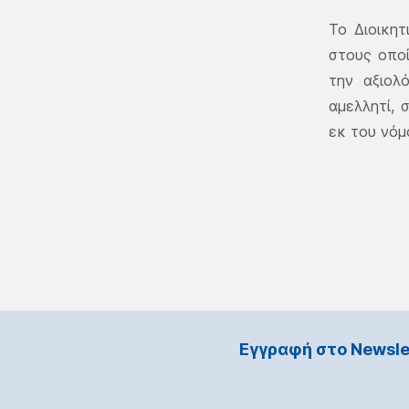
Το Διοικητ
στους οπο
την αξιολ
αμελλητί, 
εκ του νόμ
Εγγραφή στο Νewsle