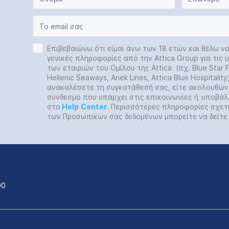
Επιβεβαιώνω ότι είμαι άνω των 18 ετών και θέλω ν
γενικές πληροφορίες από την Attica Group για τις
των εταιριών του Ομίλου της Attica (πχ. Blue Star Fe
Hellenic Seaways, Anek Lines, Attica Blue Hospitalit
ανακαλέσετε τη συγκατάθεσή σας, είτε ακολουθών
σύνδεσμο που υπάρχει στις επικοινωνίες ή
υποβάλ
στο
Help
Center
. Περισσότερες πληροφορίες σχετ
των Προσωπικών σας δεδομένων μπορείτε να δείτ
00