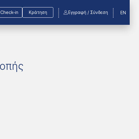
Check-in
Κράτηση
Εγγραφή / Σύνδεση
EN
ροπής