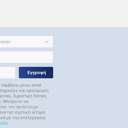
ώσσας
Εγγραφή
α λαμβάνω μέσω email
 υπηρεσίες και προσφορές
rries, Superfast Ferries,
y). Μπορείτε να
τας τον αντίστοιχο
λοντας σχετικό αίτημα
ικά με την επεξεργασία
ε
εδώ
.