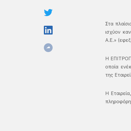
Στα πλαίσι
ισχύον κα
Α.Ε.» (εφεξ
Η ΕΠΙΤΡΟΠ
οποία ενέ
της Εταιρ
Η Εταιρεία
πληροφόρησ