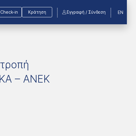
Check-in
Κράτηση
Εγγραφή / Σύνδεση
EN
ιτροπή
ΚΑ – ΑΝΕΚ