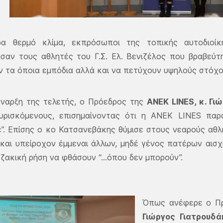
ερα θερμό κλίμα, εκπρόσωποι της τοπικής αυτοδιοίκη
ησαν τους αθλητές του Γ.Σ. Ελ. Βενιζέλος που βραβεύ
 τα όποια εμπόδια αλλά και να πετύχουν υψηλούς στόχου
έναρξη της τελετής, ο Πρόεδρος της
ΑΝΕΚ LINES, κ. Γ
υρισκόμενους, επισημαίνοντας ότι η ΑΝΕΚ LINES παρ
”. Επίσης ο κο Κατσανεβάκης θύμισε στους νεαρούς αθλ
 και υπείροχον έμμεναι άλλων, μηδέ γένος πατέρων αισ
ζακική ρήση να φθάσουν “...όπου δεν μπορούν”.
Όπως ανέφερε ο Πρό
Γιώργος Γιατρουδά