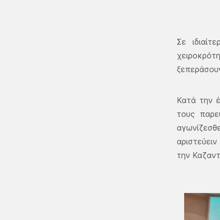
Σε ιδιαίτ
χειροκρότ
ξεπεράσουν
Κατά την 
τους παρε
αγωνίζεσθε
αριστεύειν
την Καζαντ