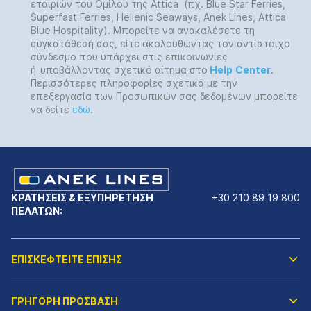
εταιριών του Ομίλου της Attica (πχ. Blue Star Ferries,
Superfast Ferries, Hellenic Seaways, Anek Lines, Attica
Blue Hospitality). Μπορείτε να ανακαλέσετε τη
συγκατάθεσή σας, είτε ακολουθώντας τον αντίστοιχο
σύνδεσμο που υπάρχει στις επικοινωνίες
ή
υποβάλλοντας σχετικό αίτημα στο
Help
Center
.
Περισσότερες πληροφορίες σχετικά με την
επεξεργασία των Προσωπικών σας δεδομένων μπορείτε
να δείτε
εδώ
.
ΚΡΑΤΗΣΕΙΣ & ΕΞΥΠΗΡΕΤΗΣΗ
+30 210 89 19 800
ΠΕΛΑΤΩΝ:
ΕΠΙΣΚΕΦΤΕΙΤΕ ΕΠΙΣΗΣ
ΓΡΗΓΟΡΗ ΠΡΟΣΒΑΣΗ