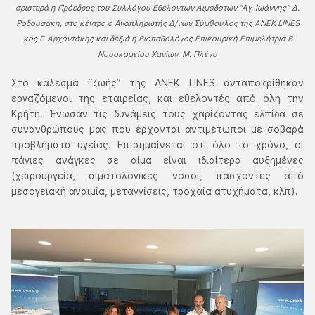
αριστερά η Πρόεδρος του Συλλόγου Εθελοντών Αιμοδοτών "Αγ. Ιωάννης" Δ.
Ροδουσάκη, στο κέντρο ο Αναπληρωτής Δ/νων Σύμβουλος της ΑΝΕΚ LINES
κος Γ. Αρχοντάκης και δεξιά η Βιοπαθολόγος Επικουρική Επιμελήτρια Β
Νοσοκομείου Χανίων, Μ. Πλέγα
Στο κάλεσμα “ζωής” της ΑΝΕΚ LINES ανταποκρίθηκαν
εργαζόμενοι της εταιρείας, και εθελοντές από όλη την
Κρήτη. Ένωσαν τις δυνάμεις τους χαρίζοντας ελπίδα σε
συνανθρώπους μας που έρχονται αντιμέτωποι με σοβαρά
προβλήματα υγείας. Επισημαίνεται ότι όλο το χρόνο, οι
πάγιες ανάγκες σε αίμα είναι ιδιαίτερα αυξημένες
(χειρουργεία, αιματολογικές νόσοι, πάσχοντες από
μεσογειακή αναιμία, μεταγγίσεις, τροχαία ατυχήματα, κλπ).