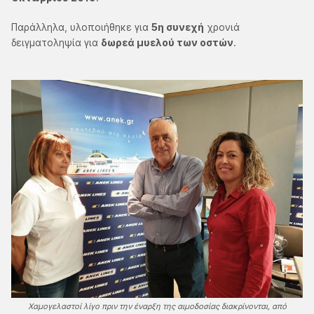
Παράλληλα, υλοποιήθηκε για
5η συνεχή
χρονιά
δειγματοληψία για
δωρεά μυελού των οστών
.
Χαμογελαστοί λίγο πριν την έναρξη της αιμοδοσίας διακρίνονται, από