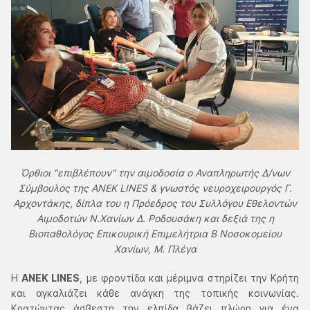
Όρθιοι "επιβλέπουν" την αιμοδοσία ο Αναπληρωτής Δ/νων
Σύμβουλος της ΑΝΕΚ LINES & γνωστός νευροχειρουργός Γ.
Αρχοντάκης, δίπλα του η Πρόεδρος του Συλλόγου Εθελοντών
Αιμοδοτών Ν.Χανίων Δ. Ροδουσάκη και δεξιά της η
Βιοπαθολόγος Επικουρική Επιμελήτρια Β Νοσοκομείου
Χανίων, Μ. Πλέγα
Η
ANEK LINES
, με φροντίδα και μέριμνα στηρίζει την Κρήτη
και αγκαλιάζει κάθε ανάγκη της τοπικής κοινωνίας.
Κρατώντας άσβεστη την ελπίδα βάζει πλώρη για ένα