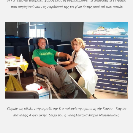
Η κα Γεωργία Βλαμάκη χαμογελαστή συμπληρώνει τα απαραίτητα έγγραφα
που επιβεβαιώνουν την πρόθεσή της να γίνει δότης μυελού των οστών
Παρών ως εθελοντής αιμοδότης & ο πολυνίκης προπονητής Κανόε - Καγιάκ
Mανόλης Αγγελάκης, δεξιά του η νοσηλεύτρια Μαρία Νταμπακάκη.