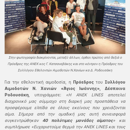
Στην φωτογραφία διακρίνονται, μεταξύ άλλων, όρθιοι πρώτος από δεξιά ο
Πρόεδρος της ΑΝΕΚ κος Γ. Κατσανεβάκης και στο κέντρον η Πρόεδρος του
Συλλόγου Εθελοντών Αιμοδοτών Ν.Χανίων κα Δ. Ροδουσάκη
Για την εθελοντική αιμοδοσία, η
Πρόεδρος
του
Συλλόγου
Αιμοδοτών Ν. Χανιών «Άγιος Ιωάννης», Δέσποινα
Ροδουσάκη
, υπογράμμισε:
«Η ΑΝΕΚ LINES αποτελεί
διαχρονικό μας σύμμαχο στη διαρκή μας προσπάθεια να
προσφέρουμε ελπίδα σε όλους εκείνους που χρειάζονται
αίμα. Σήμερα από την ομαδική μας αυτή συνεισφορά
συγκεντρώθηκαν
40 πολύτιμες μονάδες αίματος
» και
συμπλήρωσε «Ευχαριστούμε θερμά την ΑΝΕΚ LINES και τους