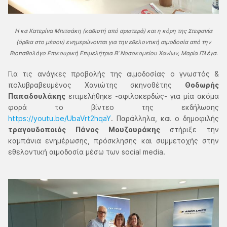
Η κα Κατερίνα Μπιτσάκη (καθιστή από αριστερά) και η κόρη της Στεφανία
(όρθια στο μέσον) ενημερώνονται για την εθελοντική αιμοδοσία από την
Βιοπαθολόγο Επικουρική Επιμελήτρια Β' Νοσοκομείου Χανίων, Μαρία Πλέγα.
Για τις ανάγκες προβολής της αιμοδοσίας ο γνωστός &
πολυβραβευμένος Χανιώτης σκηνοθέτης
Θοδωρής
Παπαδουλάκης
επιμελήθηκε -αφιλοκερδώς- για μία ακόμα
φορά το βίντεο της εκδήλωσης
https://youtu.be/UbaVrt2hqaY
. Παράλληλα, και ο δημοφιλής
τραγουδοποιός Πάνος Μουζουράκης
στήριξε την
καμπάνια ενημέρωσης, πρόσκλησης και συμμετοχής στην
εθελοντική αιμοδοσία μέσω των social media.