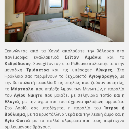
Ξεκινώντας από τα Χανιά απολαύστε την θάλασσα στα
πανέμορφα εναλλακτικά
Σεϊτάν Λιμάνια
και το
Κεδρόδασος
. Συνεχίζοντας στο Ρέθυμνο κολυμπήστε στην
μοναδική
Τριόπετρα
και τις υπέροχες
Λίγκρες
. Στο
Ηράκλειο σας περιμένουν το ξεχωριστό
Αγιοφάραγγο
, με
την βοτσαλωτή παραλία & τις σπηλιές που ζούσαν ασκητές,
το
Μάρτσαλο
, που υπήρξε λιμάνι των Μινωϊτών, η παραλία
του
Αγίου Νικήτα
που μοιάζει με σεληνιακό τοπίο και η
Ελυγιά
, με την άγρια και ταυτόχρονα φιλόξενη αμμουδιά.
Στο Λασίθι σας υποδέχεται η παραλία του
Ίστρου ή
Βούλισμα
, με τα κρυστάλλινα νερά και την λευκή άμμο και η
Αγία Φωτιά
με τα πολλά αλμυρίκια και τους περίτεχνα
σμιλευμένους βράχους.