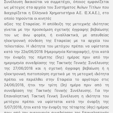
Συνέλευση δικαιούται να συμμετέχει, όποιος εμφανίζεται
ως μέτοχος στα αρχεία του Συστήματος Άυλων Τίτλων που
διαχειρίζεται η Ελληνικά Χρηματιστήρια Α.Ε. (Ε.Χ.Α.Ε.), στο
οποίο τηρούνται οι κινητές
αξίες της Εταιρείας. Η απόδειξη της μετοχικής ιδιότητας
γίνεται με την προσκόμιση σχετικής έγγραφης βεβαίωσης
του ως άνω φορέα, ή εναλλακτικά, με απευθείας
ηλεκτρονική σύνδεση της Εταιρείας με τα αρχεία του
τελευταίου. Η ιδιότητα του μετόχου πρέπει να υφίσταται
κατά την 22α/06/2018 (Ημερομηνία Καταγραφής), ήτοι κατά
την έναρξη της πέμπτης (5ης) ημέρας πριν από την
ημερομηνία συνεδρίασης της Τακτικής Γενικής Συνέλευσης
της 27/06/2018 και η σχετική έγγραφη βεβαίωση ή η
ηλεκτρονική πιστοποίηση σχετικά με τη μετοχική ιδιότητα
πρέπει να περιέλθει στην Εταιρεία το αργότερο στις
24/06/2018, ήτοι την τρίτη (3η) ημέρα πριν από τη
συνεδρίαση της Τακτικής Γενικής Συνέλευσης. Για την
Επαναληπτική Τακτική Γενική Συνέλευση η ιδιότητα του
μετόχου πρέπει να υφίσταται κατά την έναρξη της
5/07/2018, ήτοι κατά την έναρξη της τέταρτης (4ης) ημέρας
πριν από την ημερομηνία συνεδρίασης της Επαναληπτικής