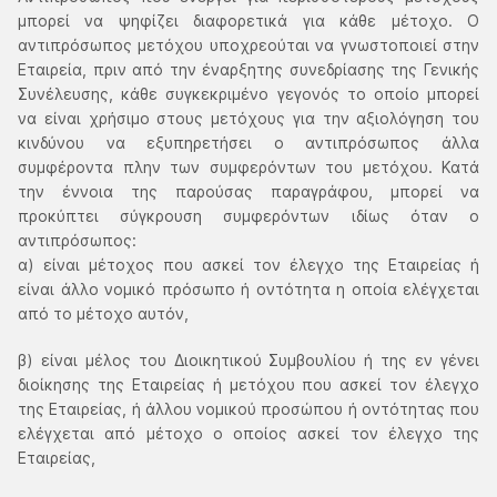
μπορεί να ψηφίζει διαφορετικά για κάθε μέτοχο. Ο
αντιπρόσωπος μετόχου υποχρεούται να γνωστοποιεί στην
Εταιρεία, πριν από την έναρξητης συνεδρίασης της Γενικής
Συνέλευσης, κάθε συγκεκριμένο γεγονός το οποίο μπορεί
να είναι χρήσιμο στους μετόχους για την αξιολόγηση του
κινδύνου να εξυπηρετήσει ο αντιπρόσωπος άλλα
συμφέροντα πλην των συμφερόντων του μετόχου. Κατά
την έννοια της παρούσας παραγράφου, μπορεί να
προκύπτει σύγκρουση συμφερόντων ιδίως όταν ο
αντιπρόσωπος:
α) είναι μέτοχος που ασκεί τον έλεγχο της Εταιρείας ή
είναι άλλο νομικό πρόσωπο ή οντότητα η οποία ελέγχεται
από το μέτοχο αυτόν,
β) είναι μέλος του Διοικητικού Συμβουλίου ή της εν γένει
διοίκησης της Εταιρείας ή μετόχου που ασκεί τον έλεγχο
της Εταιρείας, ή άλλου νομικού προσώπου ή οντότητας που
ελέγχεται από μέτοχο ο οποίος ασκεί τον έλεγχο της
Εταιρείας,