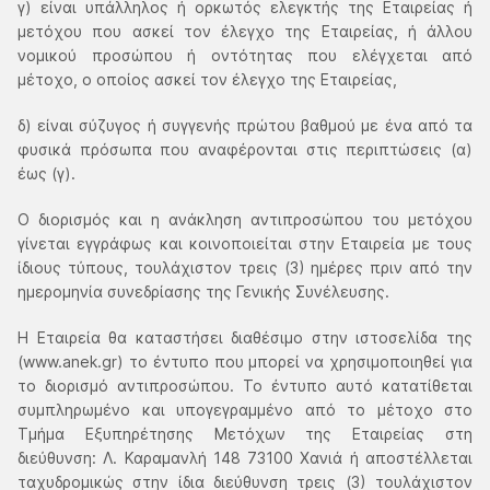
γ) είναι υπάλληλος ή ορκωτός ελεγκτής της Εταιρείας ή
μετόχου που ασκεί τον έλεγχο της Εταιρείας, ή άλλου
νομικού προσώπου ή οντότητας που ελέγχεται από
μέτοχο, ο οποίος ασκεί τον έλεγχο της Εταιρείας,
δ) είναι σύζυγος ή συγγενής πρώτου βαθμού με ένα από τα
φυσικά πρόσωπα που αναφέρονται στις περιπτώσεις (α)
έως (γ).
Ο διορισμός και η ανάκληση αντιπροσώπου του μετόχου
γίνεται εγγράφως και κοινοποιείται στην Εταιρεία με τους
ίδιους τύπους, τουλάχιστον τρεις (3) ημέρες πριν από την
ημερομηνία συνεδρίασης της Γενικής Συνέλευσης.
Η Εταιρεία θα καταστήσει διαθέσιμο στην ιστοσελίδα της
(www.anek.gr) το έντυπο που μπορεί να χρησιμοποιηθεί για
το διορισμό αντιπροσώπου. Το έντυπο αυτό κατατίθεται
συμπληρωμένο και υπογεγραμμένο από το μέτοχο στο
Τμήμα Εξυπηρέτησης Μετόχων της Εταιρείας στη
διεύθυνση: Λ. Καραμανλή 148 73100 Χανιά ή αποστέλλεται
ταχυδρομικώς στην ίδια διεύθυνση τρεις (3) τουλάχιστον