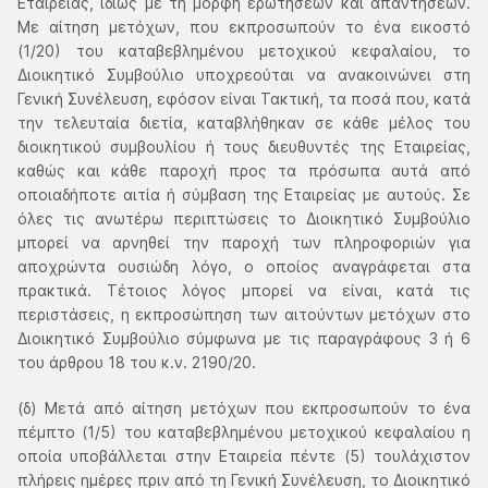
Εταιρείας, ιδίως με τη μορφή ερωτήσεων και απαντήσεων.
Με αίτηση μετόχων, που εκπροσωπούν το ένα εικοστό
(1/20) του καταβεβλημένου μετοχικού κεφαλαίου, το
Διοικητικό Συμβούλιο υποχρεούται να ανακοινώνει στη
Γενική Συνέλευση, εφόσον είναι Τακτική, τα ποσά που, κατά
την τελευταία διετία, καταβλήθηκαν σε κάθε μέλος του
διοικητικού συμβουλίου ή τους διευθυντές της Εταιρείας,
καθώς και κάθε παροχή προς τα πρόσωπα αυτά από
οποιαδήποτε αιτία ή σύμβαση της Εταιρείας με αυτούς. Σε
όλες τις ανωτέρω περιπτώσεις το Διοικητικό Συμβούλιο
μπορεί να αρνηθεί την παροχή των πληροφοριών για
αποχρώντα ουσιώδη λόγο, ο οποίος αναγράφεται στα
πρακτικά. Τέτοιος λόγος μπορεί να είναι, κατά τις
περιστάσεις, η εκπροσώπηση των αιτούντων μετόχων στο
Διοικητικό Συμβούλιο σύμφωνα με τις παραγράφους 3 ή 6
του άρθρου 18 του κ.ν. 2190/20.
(δ) Μετά από αίτηση μετόχων που εκπροσωπούν το ένα
πέμπτο (1/5) του καταβεβλημένου μετοχικού κεφαλαίου η
οποία υποβάλλεται στην Εταιρεία πέντε (5) τουλάχιστον
πλήρεις ημέρες πριν από τη Γενική Συνέλευση, το Διοικητικό