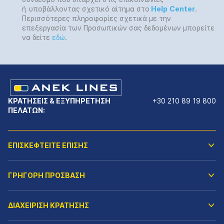
ή
υποβάλλοντας σχετικό αίτημα στο
Help
Center
.
Περισσότερες πληροφορίες σχετικά με την
επεξεργασία των Προσωπικών σας δεδομένων μπορείτε
να δείτε
εδώ
.
ΚΡΑΤΗΣΕΙΣ & ΕΞΥΠΗΡΕΤΗΣΗ
+30 210 89 19 800
ΠΕΛΑΤΩΝ:
ΕΠΙΣΚΕΦΤΕΙΤΕ ΕΠΙΣΗΣ
ΓΡΗΓΟΡΗ ΠΡΟΣΒΑΣΗ
ΔΙΑΧΕΙΡΙΣΗ ΚΡΑΤΗΣΗΣ