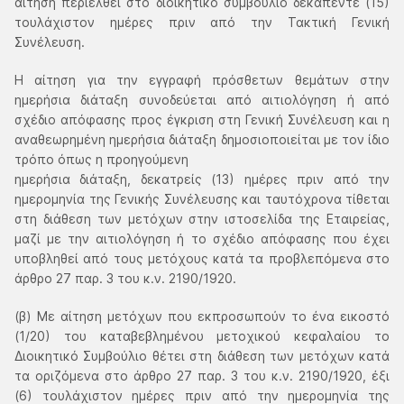
αίτηση περιέλθει στο διοικητικό συμβούλιο δεκαπέντε (15)
τουλάχιστον ημέρες πριν από την Τακτική Γενική
Συνέλευση.
Η αίτηση για την εγγραφή πρόσθετων θεμάτων στην
ημερήσια διάταξη συνοδεύεται από αιτιολόγηση ή από
σχέδιο απόφασης προς έγκριση στη Γενική Συνέλευση και η
αναθεωρημένη ημερήσια διάταξη δημοσιοποιείται με τον ίδιο
τρόπο όπως η προηγούμενη
ημερήσια διάταξη, δεκατρείς (13) ημέρες πριν από την
ημερομηνία της Γενικής Συνέλευσης και ταυτόχρονα τίθεται
στη διάθεση των μετόχων στην ιστοσελίδα της Εταιρείας,
μαζί με την αιτιολόγηση ή το σχέδιο απόφασης που έχει
υποβληθεί από τους μετόχους κατά τα προβλεπόμενα στο
άρθρο 27 παρ. 3 του κ.ν. 2190/1920.
(β) Με αίτηση μετόχων που εκπροσωπούν το ένα εικοστό
(1/20) του καταβεβλημένου μετοχικού κεφαλαίου το
Διοικητικό Συμβούλιο θέτει στη διάθεση των μετόχων κατά
τα οριζόμενα στο άρθρο 27 παρ. 3 του κ.ν. 2190/1920, έξι
(6) τουλάχιστον ημέρες πριν από την ημερομηνία της