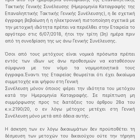
Τακτικής Γενικής Συνέλευσης (Ημερομηνία Καταγραφής της
Επαναληπτικής Τακτικής Γενικής Συνέλευσης), η δε σχετική
έγγραφη βεβαίωση ή η ηλεκτρονική πιστοποίηση σχετικά με
την μετοχική ιδιότητα πρέπει να περιέλθει στην Εταιρεία το
αργότερο στις 6/07/2018, ήτοι την τρίτη (3η) ημέρα πριν
από τη συνεδρίαση της ως άνω Γενικής Συνέλευσης.
Όσοι από τους μετόχους είναι νομικά πρόσωπα πρέπει
εντός των ιδίων ως άνω προθεσμιών να καταθέσουν
σύμφωνα με τον νόμο τα νομιμοποιητικά τους
έγγραφα.Έναντι της Εταιρείας θεωρείται ότι έχει δικαίωμα
συμμετοχής και ψήφου στη Γενική
Συνέλευση μόνον όποιος φέρει την ιδιότητα του μετόχου
κατά την Ημερομηνία Καταγραφής. Σε περίπτωση μη
συμμόρφωσης προς τις διατάξεις του άρθρου 28α του
κ.ν.2190/20, ο εν λόγω μέτοχος μετέχει στη Γενική
Συνέλευση μόνο μετά από άδεια αυτής.
Η άσκηση των εν λόγω δικαιωμάτων δεν προϋποθέτει τη
δέσμευση των μετοχών του δικαιούχου ούτε την τήρηση