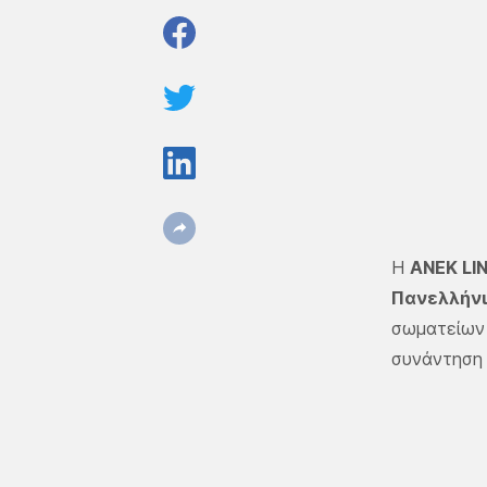
H
ΑΝΕΚ LI
Πανελλήνι
σωματείων 
συνάντηση