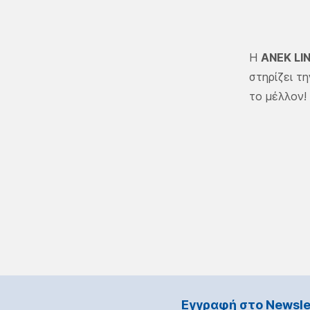
Η
ΑΝΕΚ LI
στηρίζει τ
το μέλλον!
Εγγραφή στο Νewsle