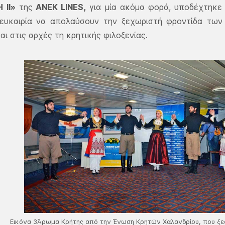
 ΙΙ»
της
ΑΝΕΚ LINES,
για μία ακόμα φορά, υποδέχτηκε 
 ευκαιρία να απολαύσουν την ξεχωριστή φροντίδα τω
αι στις αρχές τη κρητικής φιλοξενίας.
Εικόνα 3Άρωμα Κρήτης από την Ένωση Κρητών Χαλανδρίου, που ξ