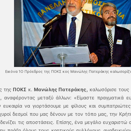
Εικόνα 1Ο Πρόεδρος της ΠΟΚΣ κος Μανώλης Πατεράκης καλωσορίζ
ς της
ΠΟΚΣ
κ.
Μανώλης Πατεράκης,
καλωσόρισε τους 
ά, αναφέροντας μεταξύ άλλων: «Είμαστε πραγματικά ευ
ν ευκαιρία να γιορτάσουμε με φίλους και συμπατριώτε
σχυροί δεσμοί που μας δένουν με τον τόπο μας, την Κρήτ
δενίζει τις αποστάσεις. Επίσης, ένα μεγάλο ευχαριστώ
την πράξη όλους τους κρητικούς συλλόγους, αναδεικνύο