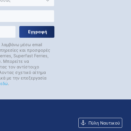
ώσσας
Εγγραφή
α λαμβάνω μέσω email
 υπηρεσίες και προσφορές
rries, Superfast Ferries,
y). Μπορείτε να
τας τον αντίστοιχο
λοντας σχετικό αίτημα
ικά με την επεξεργασία
ε
εδώ
.
Πύλη Ναυτικού