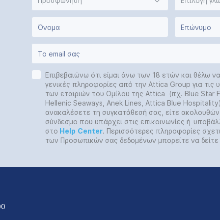
Προσφώνηση
Επιλογή γλ
Επιβεβαιώνω ότι είμαι άνω των 18 ετών και θέλω ν
γενικές πληροφορίες από την Attica Group για τις
των εταιριών του Ομίλου της Attica (πχ. Blue Star Fe
Hellenic Seaways, Anek Lines, Attica Blue Hospitalit
ανακαλέσετε τη συγκατάθεσή σας, είτε ακολουθών
σύνδεσμο που υπάρχει στις επικοινωνίες ή
υποβάλ
στο
Help
Center
. Περισσότερες πληροφορίες σχετ
των Προσωπικών σας δεδομένων μπορείτε να δείτ
00