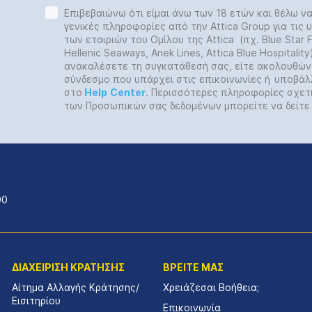
Επιβεβαιώνω ότι είμαι άνω των 18 ετών και θέλω ν
γενικές πληροφορίες από την Attica Group για τις
των εταιριών του Ομίλου της Attica (πχ. Blue Star Fe
Hellenic Seaways, Anek Lines, Attica Blue Hospitalit
ανακαλέσετε τη συγκατάθεσή σας, είτε ακολουθών
σύνδεσμο που υπάρχει στις επικοινωνίες ή
υποβάλ
στο
Help
Center
. Περισσότερες πληροφορίες σχετ
των Προσωπικών σας δεδομένων μπορείτε να δείτ
00
ΔΙΑΧΕΙΡΙΣΗ ΚΡΑΤΗΣΗΣ
ΒΡΕΙΤΕ ΜΑΣ
Αίτημα Αλλαγής Κράτησης/
Χρειάζεσαι Βοήθεια;
Εισιτηρίου
Επικοινωνία