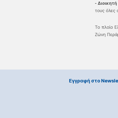
- Διοικητ
τους όλες 
Το πλοίο Ε
Ζώνη Περάμ
Εγγραφή στο Νewsle