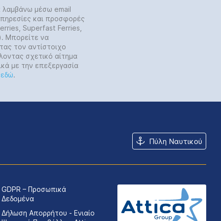
α λαμβάνω μέσω email
 υπηρεσίες και προσφορές
rries, Superfast Ferries,
y). Μπορείτε να
τας τον αντίστοιχο
λοντας σχετικό αίτημα
ικά με την επεξεργασία
ε
εδώ
.
Πύλη Ναυτικού
GDPR – Προσωπικά
Δεδομένα
Δήλωση Απορρήτου - Ενιαίο