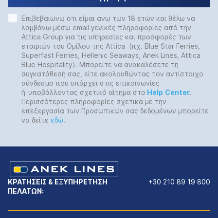
Επιβεβαιώνω ότι είμαι άνω των 18 ετών και θέλω να
λαμβάνω μέσω email γενικές πληροφορίες από την
Attica Group για τις υπηρεσίες και προσφορές των
εταιριών του Ομίλου της Attica (πχ. Blue Star Ferries,
Superfast Ferries, Hellenic Seaways, Anek Lines, Attica
Blue Hospitality). Μπορείτε να ανακαλέσετε τη
συγκατάθεσή σας, είτε ακολουθώντας τον αντίστοιχο
σύνδεσμο που υπάρχει στις επικοινωνίες
ή
υποβάλλοντας σχετικό αίτημα στο
Help
Center
.
Περισσότερες πληροφορίες σχετικά με την
επεξεργασία των Προσωπικών σας δεδομένων μπορείτε
να δείτε
εδώ
.
ΚΡΑΤΗΣΕΙΣ & ΕΞΥΠΗΡΕΤΗΣΗ
+30 210 89 19 800
ΠΕΛΑΤΩΝ: