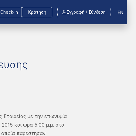
Check-in
Κράτηση
Εγγραφή / Σύνδεση
EN
λευσης
ς Εταιρείας με την επωνυμία
 2015 και ώρα 5.00 μ.μ. στα
ην οποία παρέστησαν