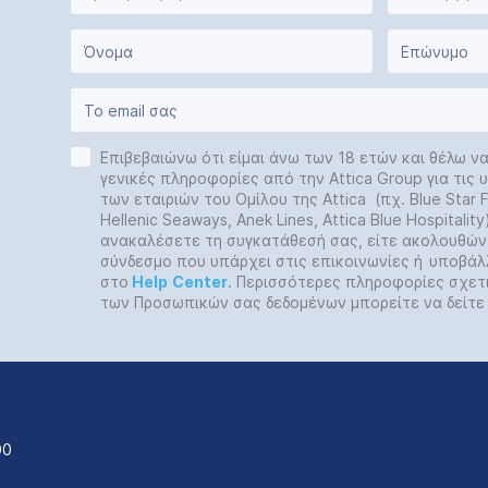
Επιβεβαιώνω ότι είμαι άνω των 18 ετών και θέλω ν
γενικές πληροφορίες από την Attica Group για τις
των εταιριών του Ομίλου της Attica (πχ. Blue Star Fe
Hellenic Seaways, Anek Lines, Attica Blue Hospitalit
ανακαλέσετε τη συγκατάθεσή σας, είτε ακολουθών
σύνδεσμο που υπάρχει στις επικοινωνίες ή
υποβάλ
στο
Help
Center
. Περισσότερες πληροφορίες σχετ
των Προσωπικών σας δεδομένων μπορείτε να δείτ
00