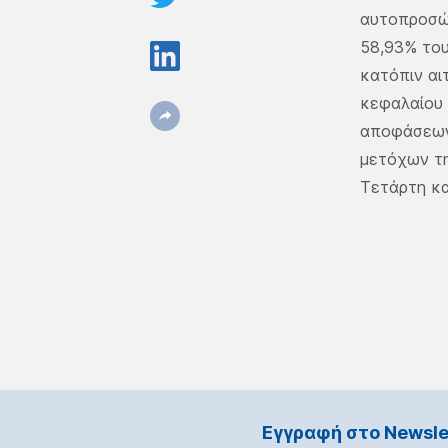
αυτοπροσώπ
58,93% του
κατόπιν α
κεφαλαίου 
αποφάσεων 
μετόχων τη
Τετάρτη και
Εγγραφή στο Νewsle