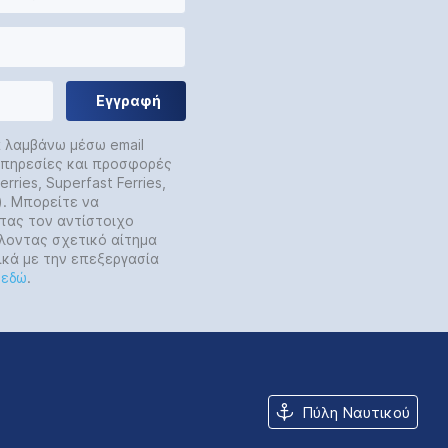
Εγγραφή
α λαμβάνω μέσω email
 υπηρεσίες και προσφορές
rries, Superfast Ferries,
y). Μπορείτε να
τας τον αντίστοιχο
λοντας σχετικό αίτημα
ικά με την επεξεργασία
ε
εδώ
.
Πύλη Ναυτικού