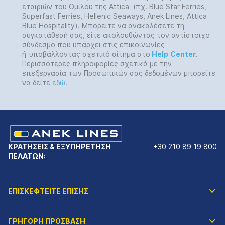
εταιριών του Ομίλου της Attica (πχ. Blue Star Ferries,
Superfast Ferries, Hellenic Seaways, Anek Lines, Attica
Blue Hospitality). Μπορείτε να ανακαλέσετε τη
συγκατάθεσή σας, είτε ακολουθώντας τον αντίστοιχο
σύνδεσμο που υπάρχει στις επικοινωνίες
ή
υποβάλλοντας σχετικό αίτημα στο
Help
Center
.
Περισσότερες πληροφορίες σχετικά με την
επεξεργασία των Προσωπικών σας δεδομένων μπορείτε
να δείτε
εδώ
.
ΚΡΑΤΗΣΕΙΣ & ΕΞΥΠΗΡΕΤΗΣΗ
+30 210 89 19 800
ΠΕΛΑΤΩΝ:
ΕΠΙΣΚΕΦΤΕΙΤΕ ΕΠΙΣΗΣ
ΓΡΗΓΟΡΗ ΠΡΟΣΒΑΣΗ