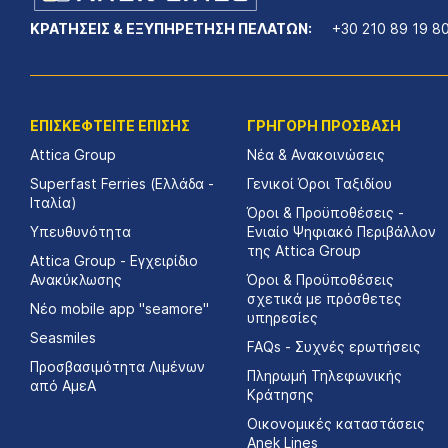
ΚΡΑΤΗΣΕΙΣ & ΕΞΥΠΗΡΕΤΗΣΗ ΠΕΛΑΤΩΝ:
+30 210 89 19 8
ΕΠΙΣΚΕΦΤΕΙΤΕ ΕΠΙΣΗΣ
ΓΡΗΓΟΡΗ ΠΡΟΣΒΑΣΗ
Attica Group
Νέα & Ανακοινώσεις
Superfast Ferries (Ελλάδα -
Γενικοί Όροι Ταξιδίου
Ιταλία)
Όροι & Προϋποθέσεις -
Υπευθυνότητα
Ενιαίο Ψηφιακό Περιβάλλον
της Attica Group
Attica Group - Εγχειρίδιο
Ανακύκλωσης
Όροι & Προϋποθέσεις
σχετικά με πρόσθετες
Νέο mobile app "seamore"
υπηρεσίες
Seasmiles
FAQs - Συχνές ερωτήσεις
Προσβασιμότητα Λιμένων
Πληρωμή Τηλεφωνικής
από ΑμεΑ
Κράτησης
Οικονομικές καταστάσεις
Αnek Lines