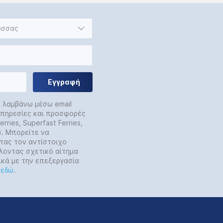
ώσσας
Εγγραφή
α λαμβάνω μέσω email
 υπηρεσίες και προσφορές
rries, Superfast Ferries,
y). Μπορείτε να
τας τον αντίστοιχο
λοντας σχετικό αίτημα
ικά με την επεξεργασία
ε
εδώ
.