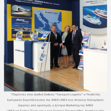
"Παρόντες στην Διεθνή Έκθεση "Transport Logistic" ο Υποδ/ντής
Εμπορικής Εκμετάλλευσης της ΑΝΕΚ LINES κος Αντώνης Καλαμάρας
(πρώτος από αριστερά), η Δ/ντρια Marketing της ΑΝΕΚ
LINES κα Ειρήνα Σίμου και ο κος Γιώργος Παναγιωτίδης, Αναπληρωτής