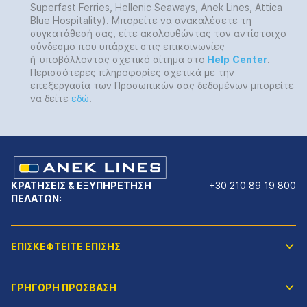
Superfast Ferries, Hellenic Seaways, Anek Lines, Attica
Blue Hospitality). Μπορείτε να ανακαλέσετε τη
συγκατάθεσή σας, είτε ακολουθώντας τον αντίστοιχο
σύνδεσμο που υπάρχει στις επικοινωνίες
ή
υποβάλλοντας σχετικό αίτημα στο
Help
Center
.
Περισσότερες πληροφορίες σχετικά με την
επεξεργασία των Προσωπικών σας δεδομένων μπορείτε
να δείτε
εδώ
.
ΚΡΑΤΗΣΕΙΣ & ΕΞΥΠΗΡΕΤΗΣΗ
+30 210 89 19 800
ΠΕΛΑΤΩΝ:
ΕΠΙΣΚΕΦΤΕΙΤΕ ΕΠΙΣΗΣ
ΓΡΗΓΟΡΗ ΠΡΟΣΒΑΣΗ