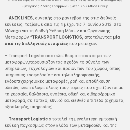
Εμπορικός Δ/ντής Γραμμών Εξωτερικού Attica Group
Η
ΑΝΕΚ LINES
, συνεπής στο ραντεβού της στις διεθνείς
εκθέσεις, ταξίδεψε από τις 4 μέχρι τις 7 Ιουνίου 2013, στο
Μόναχο για τη Διεθνή Έκθεση Μέσων και Οργάνωσης
Μεταφορών
“TRANSPORT LOGISTICS,
αποτελώντας
μία
από τις
5 ελληνικές εταιρείες
που μετείχαν.
Η Transport Logistic αποτελεί θεσμό στον κόσμο των
μεταφορών,παρουσιάζοντας σχεδόν το σύνολο των
υπηρεσιών, τεχνολογιών και προϊόντων του χώρου, όπως,
υπηρεσίες τροφοδοσίας και τηλεπληροφορικής,
ενδοεπιχειρησιακές μεταφορές, ροή και αποθήκευση
υλικών, ενώ κάλυψε όλους τους τομείς που σχετίζονται με
τη χερσαία, θαλάσσια, εναέρια, οδική και σιδηροδρομική
μεταφορά, σε τοπικό, εθνικό και διεθνές επίπεδο (οχήματα,
εξοπλισμός, υπηρεσίες).
Η
Transport Logistic
αποτελεί τη μεγαλύτερη εμπορική
έκθεση παγκοσμίως στον κλάδο των μεταφορών και της