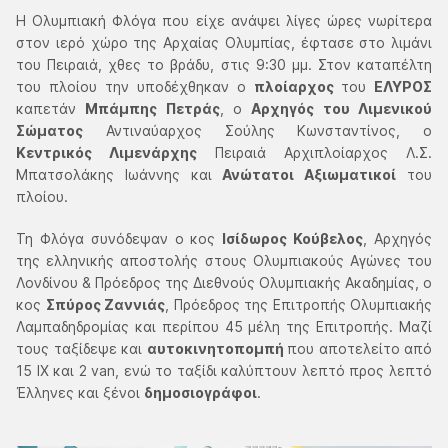
Η Ολυμπιακή Φλόγα που είχε ανάψει λίγες ώρες νωρίτερα
στον ιερό χώρο της Αρχαίας Ολυμπίας, έφτασε στο λιμάνι
του Πειραιά, χθες το βράδυ, στις 9:30 μμ. Στον καταπέλτη
του πλοίου την υποδέχθηκαν ο
πλοίαρχος
του
ΕΛΥΡΟΣ
καπετάν
Μπάμπης Πετράς
, ο
Αρχηγός του Λιμενικού
Σώματος
Αντιναύαρχος Σούλης Κωνσταντίνος, ο
Κεντρικός Λιμενάρχης
Πειραιά Αρχιπλοίαρχος Λ.Σ.
Μπατσολάκης Ιωάννης και
Ανώτατοι Αξιωματικοί
του
πλοίου.
Τη Φλόγα συνόδεψαν ο κος
Ισίδωρος Κούβελος
, Αρχηγός
της ελληνικής αποστολής στους Ολυμπιακούς Αγώνες του
Λονδίνου & Πρόεδρος της Διεθνούς Ολυμπιακής Ακαδημίας, ο
κος
Σπύρος Ζαννιάς
, Πρόεδρος της Επιτροπής Ολυμπιακής
Λαμπαδηδρομίας και περίπου 45 μέλη της Επιτροπής. Μαζί
τους ταξίδεψε και
αυτοκινητοπομπή
που αποτελείτο από
15 ΙΧ και 2 van, ενώ το ταξίδι καλύπτουν λεπτό προς λεπτό
Έλληνες και ξένοι
δημοσιογράφοι
.