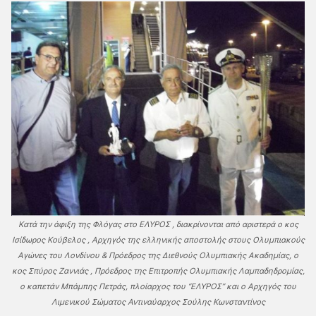
Κατά την άφιξη της Φλόγας στο ΕΛΥΡΟΣ , διακρίνονται από αριστερά ο κος
Ισίδωρος Κούβελος , Αρχηγός της ελληνικής αποστολής στους Ολυμπιακούς
Αγώνες του Λονδίνου & Πρόεδρος της Διεθνούς Ολυμπιακής Ακαδημίας, ο
κος Σπύρος Ζαννιάς , Πρόεδρος της Επιτροπής Ολυμπιακής Λαμπαδηδρομίας,
ο καπετάν Μπάμπης Πετράς, πλοίαρχος του “ΕΛΥΡΟΣ” και ο Αρχηγός του
Λιμενικού Σώματος Αντιναύαρχος Σούλης Κωνσταντίνος