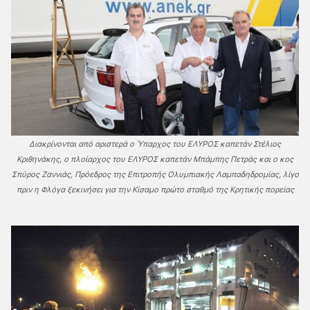
Διακρίνονται από αριστερά ο Ύπαρχος του ΕΛΥΡΟΣ καπετάν Στέλιος
Κριθηνάκης, ο πλοίαρχος του ΕΛΥΡΟΣ καπετάν Μπάμπης Πετράς και ο κος
Σπύρος Ζαννιάς, Πρόεδρος της Επιτροπής Ολυμπιακής Λαμπαδηδρομίας, λίγο
πριν η Φλόγα ξεκινήσει για την Κίσαμο πρώτο σταθμό της Κρητικής πορείας