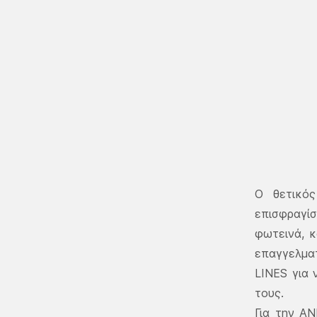
Ο θετικός
επισφραγί
φωτεινά, κ
επαγγελμα
LINES για 
τους.
Για την Α