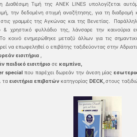
η Διαθέσιμη Τιμή της ΑΝΕΚ LINES υπολογίζεται αυτό
τιμή, την δεδομένη στιγμή αναζήτησης, για τη διαδρομή 
 στις γραμμές της Αγκώνας και της Βενετίας. Παράλλη
ο & χρηστικό φυλλάδιο της, λάνσαρε την καινούρια ευ
. Το κοινό ενημερώθηκε μεταξύ άλλων για τις σημαντ
ρεί να επωφεληθεί ο επιβάτης ταξιδεύοντας στην Αδριατ
ωρεάν εισιτήρια
,
 παιδικό εισιτήριο
σε
καμπίνα,
r special
που παρέχει δωρεάν την άνεση μίας
εσωτερικ
 τα
εισιτήρια επιβατών
κατηγορίας
DECK,
στους ταξιδ