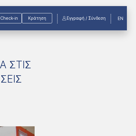
Check-in
Κράτηση
Εγγραφή / Σύνδεση
EN
Α ΣΤΙΣ
ΣΕΙΣ