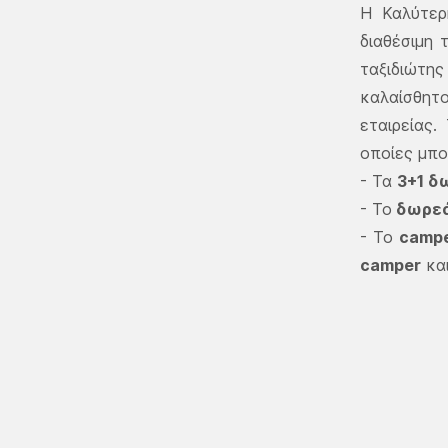
Η Καλύτερ
διαθέσιμη 
ταξιδιώτης
καλαίσθητ
εταιρείας
οποίες μπο
- Τα
3+1 δ
- Το
δωρεάν
- Το
campe
camper
και