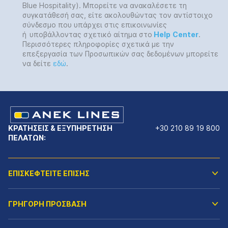
Blue Hospitality). Μπορείτε να ανακαλέσετε τη
συγκατάθεσή σας, είτε ακολουθώντας τον αντίστοιχο
σύνδεσμο που υπάρχει στις επικοινωνίες
ή
υποβάλλοντας σχετικό αίτημα στο
Help
Center
.
Περισσότερες πληροφορίες σχετικά με την
επεξεργασία των Προσωπικών σας δεδομένων μπορείτε
να δείτε
εδώ
.
ΚΡΑΤΗΣΕΙΣ & ΕΞΥΠΗΡΕΤΗΣΗ
+30 210 89 19 800
ΠΕΛΑΤΩΝ:
ΕΠΙΣΚΕΦΤΕΙΤΕ ΕΠΙΣΗΣ
ΓΡΗΓΟΡΗ ΠΡΟΣΒΑΣΗ