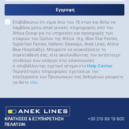
Εγγραφή
Επιβεβαιώνω ότι είμαι άνω των 18 ετών και θέλω να
λαμβάνω μέσω email γενικές πληροφορίες από την
Attica Group για τις υπηρεσίες και προσφορές των
εταιριών του Ομίλου της Attica (πχ. Blue Star Ferries,
Superfast Ferries, Hellenic Seaways, Anek Lines, Attica
Blue Hospitality). Μπορείτε να ανακαλέσετε τη
συγκατάθεσή σας, είτε ακολουθώντας τον αντίστοιχο
σύνδεσμο που υπάρχει στις επικοινωνίες
ή
υποβάλλοντας σχετικό αίτημα στο
Help
Center
.
Περισσότερες πληροφορίες σχετικά με την
επεξεργασία των Προσωπικών σας δεδομένων μπορείτε
να δείτε
εδώ
.
ΚΡΑΤΗΣΕΙΣ & ΕΞΥΠΗΡΕΤΗΣΗ
+30 210 89 19 800
ΠΕΛΑΤΩΝ: