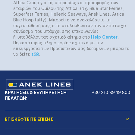
Attica Group για τις υπηρεσίες και προσφορές των
εταιριών του Ομίλου της Attica (πχ. Blue Star Ferries,
Superfast Ferries, Hellenic Seaways, Anek Lines, Attica
Blue Hospitality). Μπορείτε να ανακαλέσετε τη
συγκατάθεσή σας, είτε ακολουθώντας τον αντίστοιχο
σύνδεσμο που υπάρχει στις επικοινωνίες
ή
υποβάλλοντας σχετικό αίτημα στο
Help
Center
.
Περισσότερες πληροφορίες σχετικά με την
επεξεργασία των Προσωπικών σας δεδομένων μπορείτε
να δείτε
εδώ
.
ΚΡΑΤΗΣΕΙΣ & ΕΞΥΠΗΡΕΤΗΣΗ
+30 210 89 19 800
ΠΕΛΑΤΩΝ:
ΕΠΙΣΚΕΦΤΕΙΤΕ ΕΠΙΣΗΣ