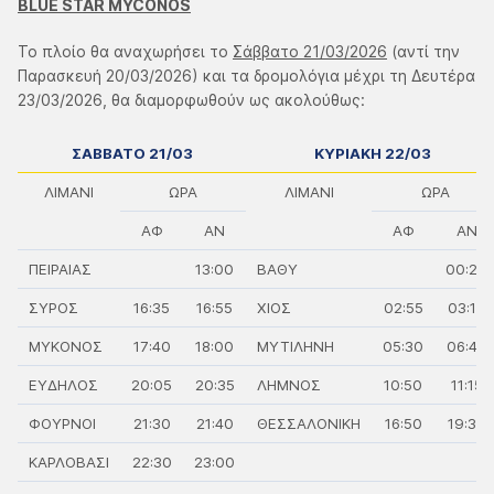
BLUE STAR MYCONOS
Το πλοίο θα αναχωρήσει το
Σάββατο 21/03/2026
(αντί την
Παρασκευή 20/03/2026) και τα δρομολόγια μέχρι τη Δευτέρα
23/03/2026, θα διαμορφωθούν ως ακολούθως:
ΣΑΒΒΑΤΟ 21/03
ΚΥΡΙΑΚΗ 22/03
ΛΙΜΑΝΙ
ΩΡΑ
ΛΙΜΑΝΙ
ΩΡΑ
ΑΦ
ΑΝ
ΑΦ
ΑΝ
ΠΕΙΡΑΙΑΣ
13:00
ΒΑΘΥ
00:20
ΣΥΡΟΣ
16:35
16:55
ΧΙΟΣ
02:55
03:15
ΜΥΚΟΝΟΣ
17:40
18:00
ΜΥΤΙΛΗΝΗ
05:30
06:45
ΕΥΔΗΛΟΣ
20:05
20:35
ΛΗΜΝΟΣ
10:50
11:15
ΦΟΥΡΝΟΙ
21:30
21:40
ΘΕΣΣΑΛΟΝΙΚΗ
16:50
19:30
ΚΑΡΛΟΒΑΣΙ
22:30
23:00