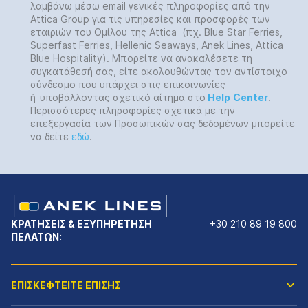
λαμβάνω μέσω email γενικές πληροφορίες από την
Attica Group για τις υπηρεσίες και προσφορές των
εταιριών του Ομίλου της Attica (πχ. Blue Star Ferries,
Superfast Ferries, Hellenic Seaways, Anek Lines, Attica
Blue Hospitality). Μπορείτε να ανακαλέσετε τη
συγκατάθεσή σας, είτε ακολουθώντας τον αντίστοιχο
σύνδεσμο που υπάρχει στις επικοινωνίες
ή
υποβάλλοντας σχετικό αίτημα στο
Help
Center
.
Περισσότερες πληροφορίες σχετικά με την
επεξεργασία των Προσωπικών σας δεδομένων μπορείτε
να δείτε
εδώ
.
ΚΡΑΤΗΣΕΙΣ & ΕΞΥΠΗΡΕΤΗΣΗ
+30 210 89 19 800
ΠΕΛΑΤΩΝ:
ΕΠΙΣΚΕΦΤΕΙΤΕ ΕΠΙΣΗΣ