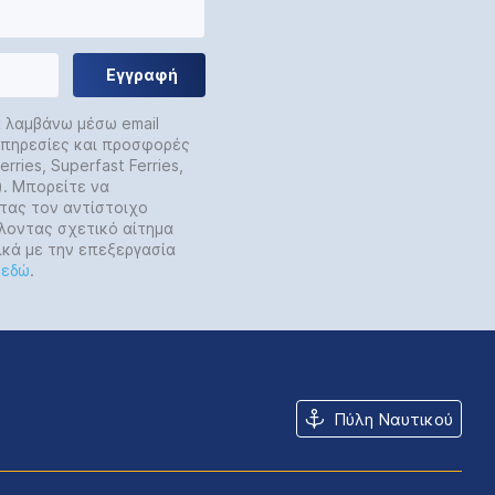
Εγγραφή
α λαμβάνω μέσω email
 υπηρεσίες και προσφορές
rries, Superfast Ferries,
y). Μπορείτε να
τας τον αντίστοιχο
λοντας σχετικό αίτημα
ικά με την επεξεργασία
ε
εδώ
.
Πύλη Ναυτικού