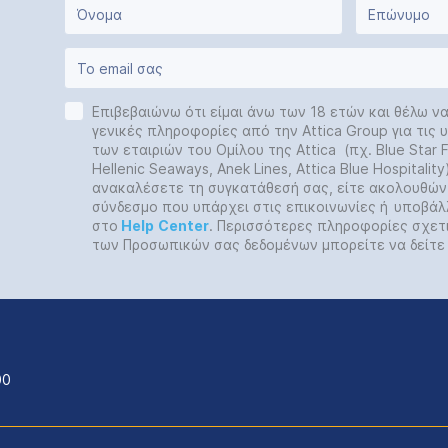
Επιβεβαιώνω ότι είμαι άνω των 18 ετών και θέλω ν
γενικές πληροφορίες από την Attica Group για τις
των εταιριών του Ομίλου της Attica (πχ. Blue Star Fe
Hellenic Seaways, Anek Lines, Attica Blue Hospitalit
ανακαλέσετε τη συγκατάθεσή σας, είτε ακολουθών
σύνδεσμο που υπάρχει στις επικοινωνίες ή
υποβάλ
στο
Help
Center
. Περισσότερες πληροφορίες σχετ
των Προσωπικών σας δεδομένων μπορείτε να δείτ
00