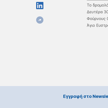
Το δρομολό
Δευτέρα 30
Φούρνους 09
Άγιο Ευστρ
Εγγραφή στο Νewsle