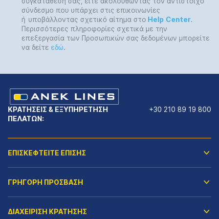
συγκατάθεσή σας, είτε ακολουθώντας τον αντίστοιχο
σύνδεσμο που υπάρχει στις επικοινωνίες
ή
υποβάλλοντας σχετικό αίτημα στο
Help
Center
.
Περισσότερες πληροφορίες σχετικά με την
επεξεργασία των Προσωπικών σας δεδομένων μπορείτε
να δείτε
εδώ
.
ΚΡΑΤΗΣΕΙΣ & ΕΞΥΠΗΡΕΤΗΣΗ
+30 210 89 19 800
ΠΕΛΑΤΩΝ:
ΕΠΙΣΚΕΦΤΕΙΤΕ ΕΠΙΣΗΣ
ΓΡΗΓΟΡΗ ΠΡΟΣΒΑΣΗ
ΔΙΑΧΕΙΡΙΣΗ ΚΡΑΤΗΣΗΣ