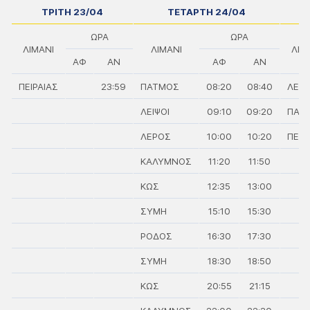
ΤΡΙΤΗ 23/04
ΤΕΤΑΡΤΗ 24/04
ΩΡΑ
ΩΡΑ
ΛΙΜΑΝΙ
ΛΙΜΑΝΙ
ΛΙΜ
ΑΦ
ΑΝ
ΑΦ
ΑΝ
ΠΕΙΡΑΙΑΣ
23:59
ΠΑΤΜΟΣ
08:20
08:40
ΛΕΙΨ
ΛΕΙΨΟΙ
09:10
09:20
ΠΑΤ
ΛΕΡΟΣ
10:00
10:20
ΠΕΙΡ
ΚΑΛΥΜΝΟΣ
11:20
11:50
ΚΩΣ
12:35
13:00
ΣΥΜΗ
15:10
15:30
ΡΟΔΟΣ
16:30
17:30
ΣΥΜΗ
18:30
18:50
ΚΩΣ
20:55
21:15