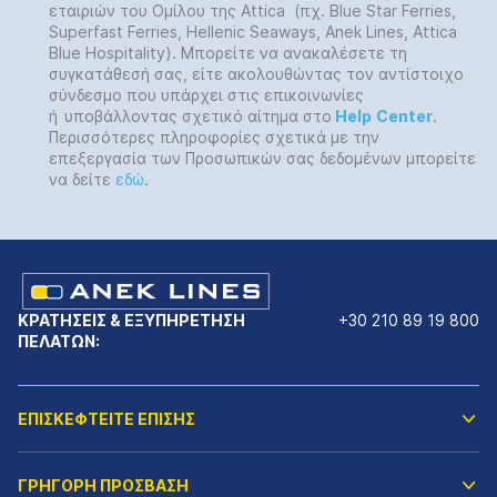
εταιριών του Ομίλου της Attica (πχ. Blue Star Ferries,
Superfast Ferries, Hellenic Seaways, Anek Lines, Attica
Blue Hospitality). Μπορείτε να ανακαλέσετε τη
συγκατάθεσή σας, είτε ακολουθώντας τον αντίστοιχο
σύνδεσμο που υπάρχει στις επικοινωνίες
ή
υποβάλλοντας σχετικό αίτημα στο
Help
Center
.
Περισσότερες πληροφορίες σχετικά με την
επεξεργασία των Προσωπικών σας δεδομένων μπορείτε
να δείτε
εδώ
.
ΚΡΑΤΗΣΕΙΣ & ΕΞΥΠΗΡΕΤΗΣΗ
+30 210 89 19 800
ΠΕΛΑΤΩΝ:
ΕΠΙΣΚΕΦΤΕΙΤΕ ΕΠΙΣΗΣ
ΓΡΗΓΟΡΗ ΠΡΟΣΒΑΣΗ