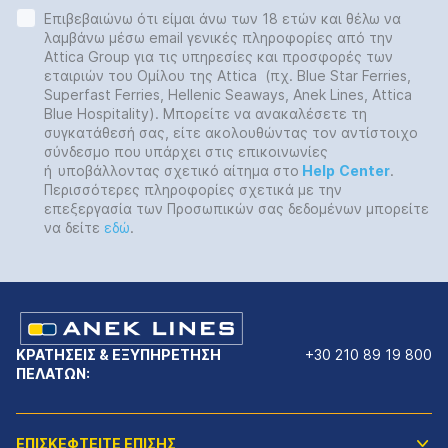
Επιβεβαιώνω ότι είμαι άνω των 18 ετών και θέλω να
λαμβάνω μέσω email γενικές πληροφορίες από την
Attica Group για τις υπηρεσίες και προσφορές των
εταιριών του Ομίλου της Attica (πχ. Blue Star Ferries,
Superfast Ferries, Hellenic Seaways, Anek Lines, Attica
Blue Hospitality). Μπορείτε να ανακαλέσετε τη
συγκατάθεσή σας, είτε ακολουθώντας τον αντίστοιχο
σύνδεσμο που υπάρχει στις επικοινωνίες
ή
υποβάλλοντας σχετικό αίτημα στο
Help
Center
.
Περισσότερες πληροφορίες σχετικά με την
επεξεργασία των Προσωπικών σας δεδομένων μπορείτε
να δείτε
εδώ
.
ΚΡΑΤΗΣΕΙΣ & ΕΞΥΠΗΡΕΤΗΣΗ
+30 210 89 19 800
ΠΕΛΑΤΩΝ:
ΕΠΙΣΚΕΦΤΕΙΤΕ ΕΠΙΣΗΣ