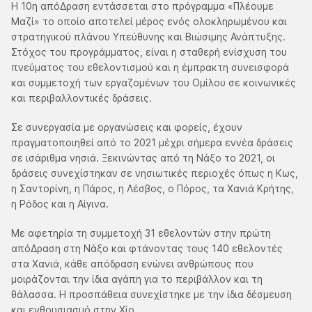
Η 10η απόΔραση εντάσσεται στο πρόγραμμα «Πλέουμε
Μαζί» το οποίο αποτελεί μέρος ενός ολοκληρωμένου και
στρατηγικού πλάνου Υπεύθυνης και Βιώσιμης Ανάπτυξης.
Στόχος του προγράμματος, είναι η σταθερή ενίσχυση του
πνεύματος του εθελοντισμού και η έμπρακτη συνεισφορά
και συμμετοχή των εργαζομένων του Ομίλου σε κοινωνικές
και περιβαλλοντικές δράσεις.
Σε συνεργασία με οργανώσεις και φορείς, έχουν
πραγματοποιηθεί από το 2021 μέχρι σήμερα εννέα δράσεις
σε ισάριθμα νησιά. Ξεκινώντας από τη Νάξο το 2021, οι
δράσεις συνεχίστηκαν σε νησιωτικές περιοχές όπως η Κως,
η Σαντορίνη, η Πάρος, η Λέσβος, ο Πόρος, τα Χανιά Κρήτης,
η Ρόδος και η Αίγινα.
Με αφετηρία τη συμμετοχή 31 εθελοντών στην πρώτη
απόΔραση στη Νάξο και φτάνοντας τους 140 εθελοντές
στα Χανιά, κάθε απόδραση ενώνει ανθρώπους που
μοιράζονται την ίδια αγάπη για το περιβάλλον και τη
θάλασσα. Η προσπάθεια συνεχίστηκε με την ίδια δέσμευση
και ενθουσιασμό στην Χίο.